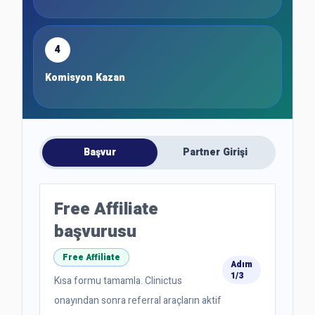
4
Komisyon Kazan
Başvur
Partner Girişi
Free Affiliate
başvurusu
Free Affiliate
Adım
1/3
Kısa formu tamamla. Clinictus
onayından sonra referral araçların aktif