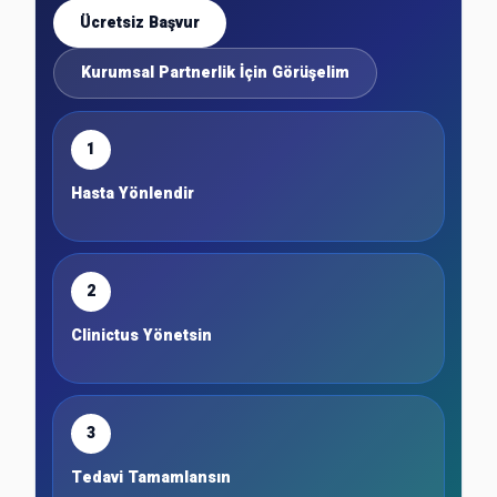
Ücretsiz Başvur
Kurumsal Partnerlik İçin Görüşelim
1
Hasta Yönlendir
2
Clinictus Yönetsin
3
Tedavi Tamamlansın