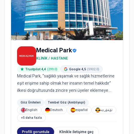
Medical Park
KLINIK / HASTANE
Trustpilot 4,4
(299.0)
Google 4,5
(5902.0)
Medical Park, “sağlıklı yaşamak ve sağlık hizmetlerine
eşit erişime sahip olmak her insanın temel hakkıdır”
ilkesi doğrultusunda zincire yeni üyeler eklemeye
devam e...
Göz Üniteleri
Tembel Göz (Ambliyopi)
English
Deutsch
español
ئۇيغۇرچە
+5 daha fazla
Profili goruntule
Klinikle iletişime geç