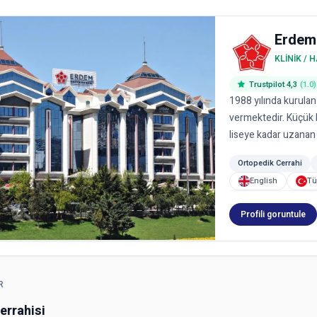
Erdem
KLINIK / 
Trustpilot 4,3
(1.0)
1988 yılında kurulan
vermektedir. Küçük b
liseye kadar uzanan o
Ortopedik Cerrahi
English
Tü
Profili goruntule
R
errahisi