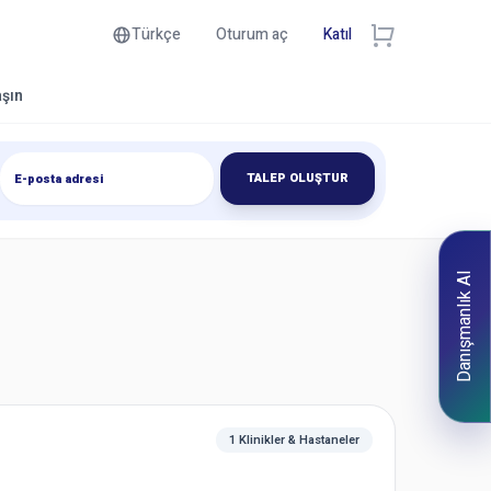
Türkçe
Oturum aç
Katıl
aşın
TALEP OLUŞTUR
Danışmanlık Al
1 Klinikler & Hastaneler