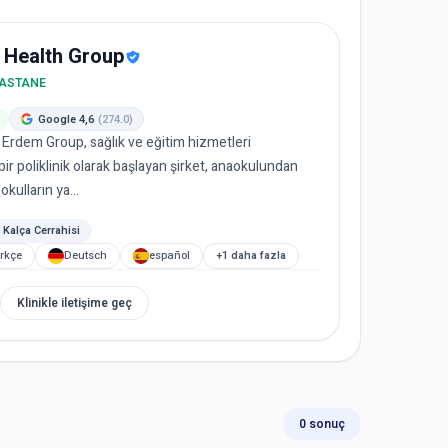
 Health Group
HASTANE
Google 4,6
(274.0)
 Erdem Group, sağlık ve eğitim hizmetleri
ir poliklinik olarak başlayan şirket, anaokulundan
kulların ya...
Kalça Cerrahisi
rkçe
Deutsch
español
+1 daha fazla
Klinikle iletişime geç
0 sonuç