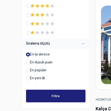
Sıralama ölçütü
En iyi derece
En dusuk puan
En popüler
En yeni ilk
Filtre
HIZMETLE
Kalça C