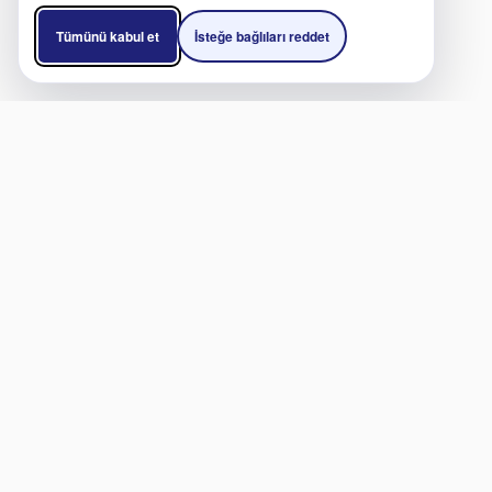
Tümünü kabul et
İsteğe bağlıları reddet
HIZMETLER
BAĞ
Klinikler & Hastaneler
Klini