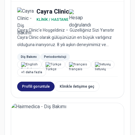
Cayra Clinic
KLINIK / HASTANE
Cayra Clinic'e Hoşgeldiniz – Güzelliğiniz Sizi Yansıtır
Cayra Clinic olarak gülüşünüzün en büyük varlığınız
olduğuna inanıyoruz. 8 yılı aşkın deneyimimiz ve
3.000'de...
Diş Bakımı
Periodontoloji
English
Türkçe
français
lietuvių
+1 daha fazla
Profili goruntule
Klinikle iletişime geç