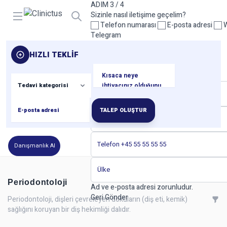
ADIM 3 / 4
Open menu
Sizinle nasıl iletişime geçelim?
Telefon numarası
E-posta adresi
W
Telegram
Lütfen en az bir iletişim yöntemi seçin.
HIZLI TEKLIF
Geri
Sonraki
ADIM 4 / 4
İletişim bilgileriniz
TALEP OLUŞTUR
Danışmanlık Al
Periodontoloji
Ad ve e-posta adresi zorunludur.
Geri
Gönder
Periodontoloji, dişleri çevreleyen dokuların (diş eti, kemik)
sağlığını koruyan bir diş hekimliği dalıdır.