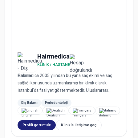
Hairmedica
KLINIK / HASTANE
Hairmedica 2005 yılından bu yana saç ekimi ve saç
sağlığı konusunda uzmanlaşmış bir klinik olarak
İstanbul'da faaliyet göstermektedir. Uluslararası
standartlarda hiz...
Diş Bakımı
Periodontoloji
English
Deutsch
français
italiano
Profili goruntule
Klinikle iletişime geç