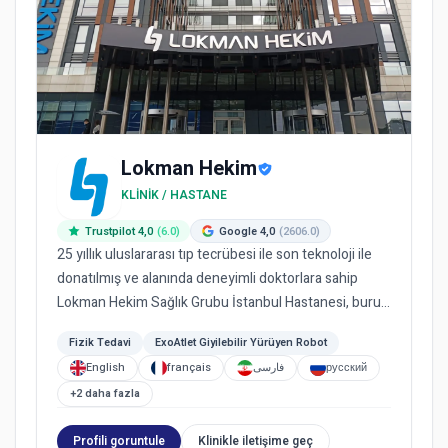
Lokman Hekim
KLINIK / HASTANE
Trustpilot 4,0
(6.0)
Google 4,0
(2606.0)
25 yıllık uluslararası tıp tecrübesi ile son teknoloji ile
donatılmış ve alanında deneyimli doktorlara sahip
Lokman Hekim Sağlık Grubu İstanbul Hastanesi, burun
este...
Fizik Tedavi
ExoAtlet Giyilebilir Yürüyen Robot
English
français
فارسی
русский
+2 daha fazla
Profili goruntule
Klinikle iletişime geç