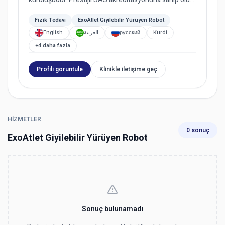
bunu yapan Gaziante...
Fizik Tedavi
ExoAtlet Giyilebilir Yürüyen Robot
English
العربية
русский
Kurdî
+4 daha fazla
Profili goruntule
Klinikle iletişime geç
HIZMETLER
0 sonuç
ExoAtlet Giyilebilir Yürüyen Robot
Sonuç bulunamadı