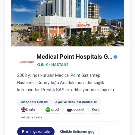
Medical Point Hospitals Group
KLINIK / HASTANE
2008 yılında kurulan Medical Point Gaziantep
Hastanesi, Güneydoğu Anadolu'nun lider sağlık
kuruluşudur. Prestijli SAS akreditasyonuna sahip olup,
bunu yapan Gaziante...
Ortopedik Cerrahi
Ayak ve Bilek Yaralanmaları
English
العربية
русский
Kurdî
+4 daha fazla
Profili goruntule
Klinikle iletişime geç