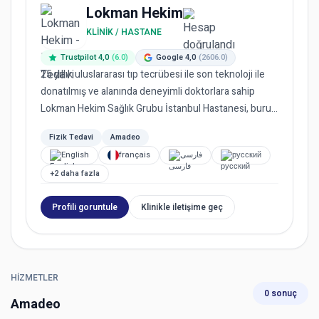
Lokman Hekim
KLINIK / HASTANE
Trustpilot 4,0
(6.0)
Google 4,0
(2606.0)
25 yıllık uluslararası tıp tecrübesi ile son teknoloji ile
donatılmış ve alanında deneyimli doktorlara sahip
Lokman Hekim Sağlık Grubu İstanbul Hastanesi, burun
este...
Fizik Tedavi
Amadeo
English
français
فارسی
русский
+2 daha fazla
Profili goruntule
Klinikle iletişime geç
HIZMETLER
0 sonuç
Amadeo