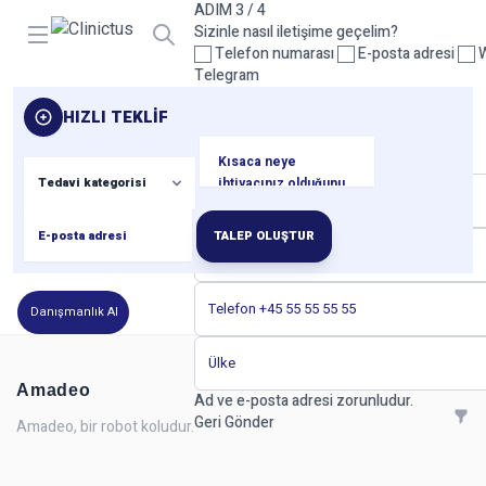
ADIM 3 / 4
Open menu
Sizinle nasıl iletişime geçelim?
Telefon numarası
E-posta adresi
W
Telegram
Lütfen en az bir iletişim yöntemi seçin.
HIZLI TEKLIF
Geri
Sonraki
ADIM 4 / 4
İletişim bilgileriniz
TALEP OLUŞTUR
Danışmanlık Al
Amadeo
Ad ve e-posta adresi zorunludur.
Geri
Gönder
Amadeo, bir robot koludur.