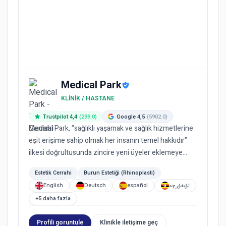
Medical Park
KLINIK / HASTANE
Trustpilot 4,4
(299.0)
Google 4,5
(5902.0)
Medical Park, “sağlıklı yaşamak ve sağlık hizmetlerine
eşit erişime sahip olmak her insanın temel hakkıdır”
ilkesi doğrultusunda zincire yeni üyeler eklemeye
devam e...
Estetik Cerrahi
Burun Estetiği (Rhinoplasti)
English
Deutsch
español
ئۇيغۇرچە
+5 daha fazla
Profili goruntule
Klinikle iletişime geç