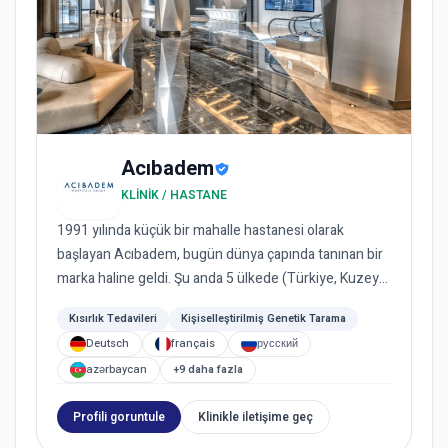
Acıbadem
KLINIK / HASTANE
1991 yılında küçük bir mahalle hastanesi olarak
başlayan Acıbadem, bugün dünya çapında tanınan bir
marka haline geldi. Şu anda 5 ülkede (Türkiye, Kuzey
Makedonya, Bu...
Kısırlık Tedavileri
Kişiselleştirilmiş Genetik Tarama
Deutsch
français
русский
azərbaycan
+9 daha fazla
Profili goruntule
Klinikle iletişime geç