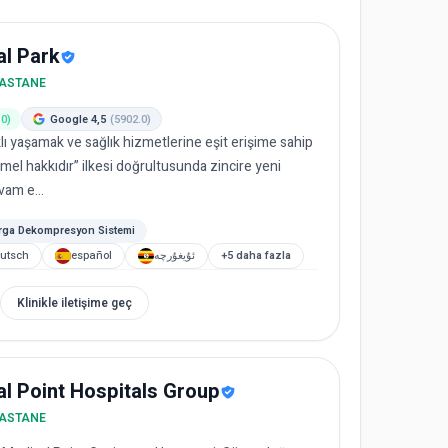
al Park
HASTANE
.0)
Google 4,5
(5902.0)
klı yaşamak ve sağlık hizmetlerine eşit erişime sahip
mel hakkıdır” ilkesi doğrultusunda zincire yeni
am e...
ga Dekompresyon Sistemi
utsch
español
ئۇيغۇرچە
+5 daha fazla
Klinikle iletişime geç
l Point Hospitals Group
HASTANE