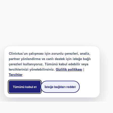
Clinictus’un çalışması için zorunlu çerezleri, analiz,
partner yönlendirme ve canlı destek için isteğe bağlı
çerezleri kullanıyoruz. Tümünü kabul edebilir veya
tercihlerinizi yönetebilirsiniz.
Gizlilik politikası
|
Tercihler
Tümünü kabul et
İsteğe bağlıları reddet