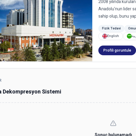
2008 yılında kurula
Anadolu'nun lider sa
sahip olup, bunu yap
Fizik Tedavi
Omur
English
بية
Profili goruntule
R
 Dekompresyon Sistemi
Sonuç bulunamadı