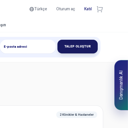
Türkçe
Oturum aç
Katıl
aşın
TALEP OLUŞTUR
Danışmanlık Al
2 Klinikler & Hastaneler