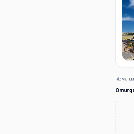
HIZMETLE
Omurga