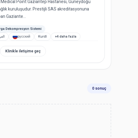
n Medical Point Gaziantep Hastanesi, Güneydoğu
ğlık kuruluşudur. Prestijli SAS akreditasyonuna
an Gaziante...
ga Dekompresyon Sistemi
العر
русский
Kurdî
+4 daha fazla
Klinikle iletişime geç
0 sonuç