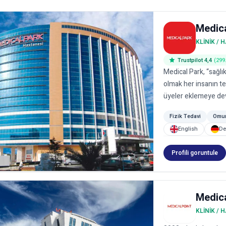
Medic
KLINIK / 
Trustpilot 4,4
(299
Medical Park, “sağlı
olmak her insanın te
üyeler eklemeye dev
Fizik Tedavi
Omur
English
De
Profili goruntule
Medica
KLINIK / 