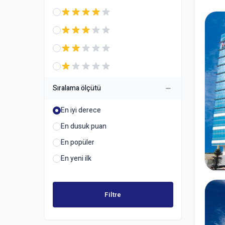
Sıralama ölçütü
En iyi derece
En dusuk puan
En popüler
En yeni ilk
Filtre