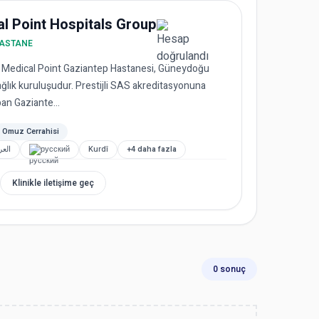
l Point Hospitals Group
HASTANE
n Medical Point Gaziantep Hastanesi, Güneydoğu
ğlık kuruluşudur. Prestijli SAS akreditasyonuna
an Gaziante...
Omuz Cerrahisi
العر
русский
Kurdî
+4 daha fazla
Klinikle iletişime geç
0 sonuç