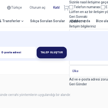
Sizinle nasıl iletişime geç
Telefon numarası
E-
Türkçe
Oturum aç
Katıl
Lütfen en az bir iletişim y
Geri
Sonraki
 & Transferler
Sıkça Sorulan Sorular
Hakkımızda
Bize ul
ADIM 4 / 4
İletişim bilgileriniz
TALEP OLUŞTUR
Ad ve e-posta adresi zoru
Geri
Gönder
sinde cerrahi yöntemlerin uygulandığı bir alandır.