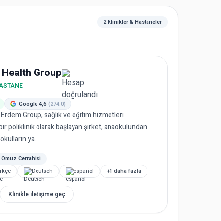
2 Klinikler & Hastaneler
 Health Group
HASTANE
Google 4,6
(274.0)
 Erdem Group, sağlık ve eğitim hizmetleri
ir poliklinik olarak başlayan şirket, anaokulundan
kulların ya...
Omuz Cerrahisi
rkçe
Deutsch
español
+1 daha fazla
Klinikle iletişime geç