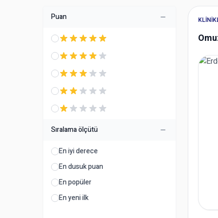
Puan
KLINI
Omuz
Sıralama ölçütü
En iyi derece
En dusuk puan
En popüler
En yeni ilk