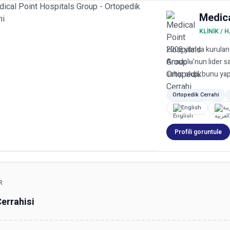
Medica
KLINIK / 
2008 yılında kurula
Anadolu'nun lider sa
sahip olup, bunu yap
Ortopedik Cerrahi
English
بية
Profili goruntule
R
errahisi