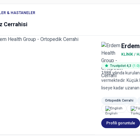
KLER & HASTANELER
 Cerrahisi
Erdem
KLINIK / 
Trustpilot 4,3
(1.0)
1988 yılında kurulan
vermektedir. Küçük b
liseye kadar uzanan o
Ortopedik Cerrahi
English
Tü
Profili goruntule