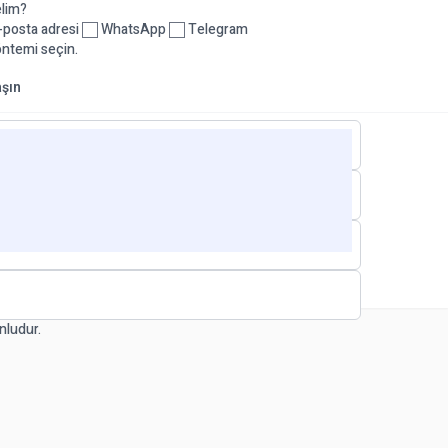
elim?
posta adresi
WhatsApp
Telegram
öntemi seçin.
aşın
nludur.