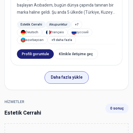
başlayan Acıbadem, bugün dünya çapında tanınan bir
marka haline geldi. Şu anda 5 ülkede (Türkiye, Kuzey
Makedonya, Bu...
Estetik Cerrahi
Akupunktur
+7
Deutsch
français
русский
azərbaycan
+9 daha fazla
Profili goruntule
Klinikle iletişime geç
Daha fazla yükle
HIZMETLER
0 sonuç
Estetik Cerrahi