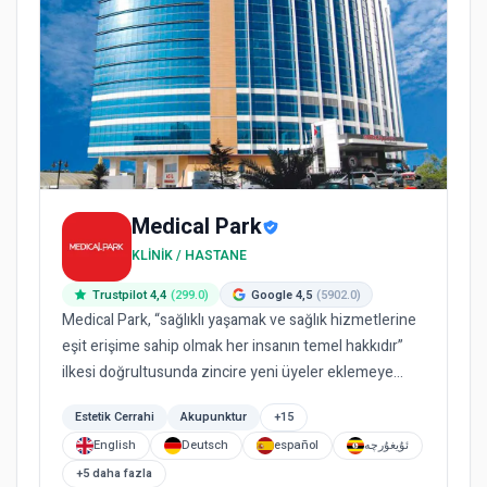
Medical Park
KLINIK / HASTANE
Trustpilot 4,4
(299.0)
Google 4,5
(5902.0)
Medical Park, “sağlıklı yaşamak ve sağlık hizmetlerine
eşit erişime sahip olmak her insanın temel hakkıdır”
ilkesi doğrultusunda zincire yeni üyeler eklemeye
devam e...
Estetik Cerrahi
Akupunktur
+15
English
Deutsch
español
ئۇيغۇرچە
+5 daha fazla