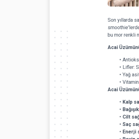
Son yıllarda sa
smoothie'lerde
bu mor renkli m
Acai Üzümünü
Antioks
Lifler: 
Yağ asit
Vitamin 
Acai Üzümünün
Kalp sa
Bağışık
Cilt sağ
Saç sağ
Enerji 