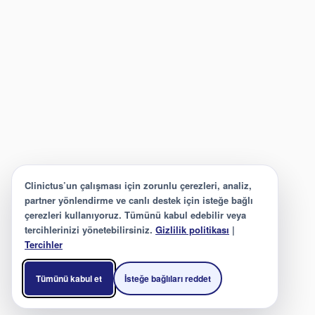
Clinictus’un çalışması için zorunlu çerezleri, analiz,
partner yönlendirme ve canlı destek için isteğe bağlı
çerezleri kullanıyoruz. Tümünü kabul edebilir veya
tercihlerinizi yönetebilirsiniz.
Gizlilik politikası
|
Tercihler
Tümünü kabul et
İsteğe bağlıları reddet