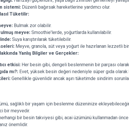
ağlığı:
Hafızayı güçlendirir, yaşa bağlı zihinsel gerilemeyi yavaşla
m sistemi:
Düzenli bağırsak hareketlerine yardımcı olur.
sıl Tüketilir:
eyve:
Bulmak zor olabilir.
ulmuş meyve:
Smoothie'lerde, yoğurtlarda kullanılabilir.
linde:
Suya karıştırılarak tüketilebilir.
seleri:
Meyve, granola, süt veya yoğurt ile hazırlanan lezzetli bir 
kkında Yanlış Bilgiler ve Gerçekler:
ıcı etkisi:
Her besin gibi, dengeli beslenmenin bir parçası olarak 
gıda mı?:
Evet, yüksek besin değeri nedeniyle süper gıda olarak k
ileri:
Genellikle güvenlidir ancak aşırı tüketimde sindirim sorunl
ümü, sağlıklı bir yaşam için beslenme düzeninize ekleyebileceğin
ci bir meyvedir.
herhangi bir besin takviyesi gibi, acai üzümünü kullanmadan önc
nız önemlidir.