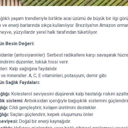
ğlıklı yaşam trendleriyle birlikte acai üzümü de büyük bir ilgi görü
 ve enerji barlarında sıkça kullanılıyor. Brezilya'nın Amazon orma
eyve, yüzyıllardır yerel halk tarafından tüketiliyor.
n Besin Değeri:
idanlar (antosiyaninler): Serbest radikallere karşı savaşarak hücre
Sindirimi düzenler, tokluk hissi verir.
leri: Kalp sağlığına faydalıdır.
ve mineraller: A, C, E vitaminleri, potasyum, demir gibi.
 Sağlık Faydaları:
ğlığı:
Kolesterol seviyesini düşürerek kalp hastalığı riskini azaltır
lık sistemi:
Antioksidan içeriğiyle bağışıklık sistemini güçlendirir
lığı:
Cildi gençleştirir, kolajen üretimini destekler.
lığı:
Saçları güçlendirir, kepek oluşumunu önler.
seviyesi:
Doğal bir enerji kaynağıdır.