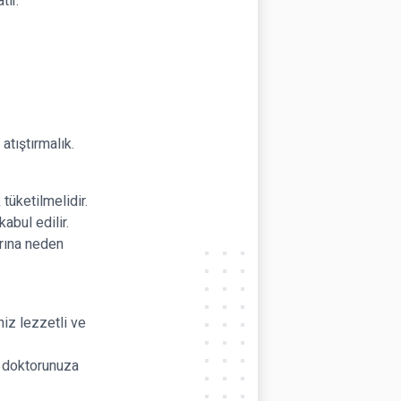
tır.
atıştırmalık.
tüketilmelidir.
abul edilir.
arına neden
iz lezzetli ve
e doktorunuza