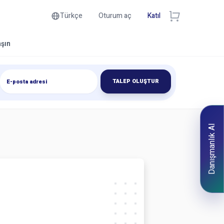
Türkçe
Oturum aç
Katıl
aşın
TALEP OLUŞTUR
Danışmanlık Al