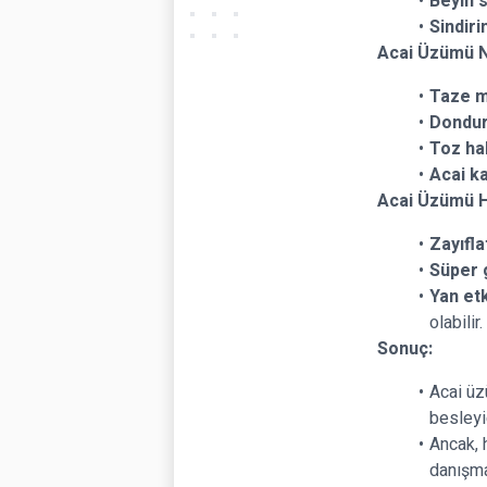
Beyin s
Sindiri
Acai Üzümü Na
Taze m
Dondur
Toz ha
Acai ka
Acai Üzümü Ha
Zayıflat
Süper 
Yan etk
olabilir.
Sonuç:
Acai üz
besleyi
Ancak, 
danışma