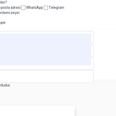
elim?
posta adresi
WhatsApp
Telegram
öntemi seçin.
aşın
nludur.