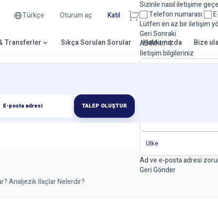
Sizinle nasıl iletişime geç
Telefon numarası
E-
Türkçe
Oturum aç
Katıl
Lütfen en az bir iletişim y
Geri
Sonraki
 & Transferler
Sıkça Sorulan Sorular
Hakkımızda
Bize ul
ADIM 4 / 4
İletişim bilgileriniz
TALEP OLUŞTUR
Ad ve e-posta adresi zoru
Geri
Gönder
r? Analjezik İlaçlar Nelerdir?