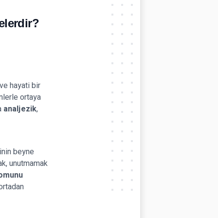
elerdir?
ve hayati bir
nlerle ortaya
ra
analjezik
,
rinin beyne
cak, unutmamak
omunu
 ortadan