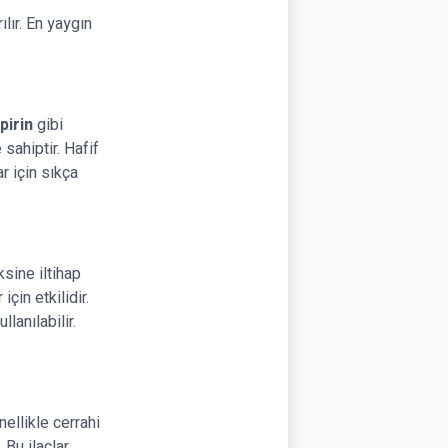
lır. En yaygın
pirin
gibi
 sahiptir. Hafif
ar için sıkça
ksine iltihap
için etkilidir.
lanılabilir.
nellikle cerrahi
 Bu ilaçlar,