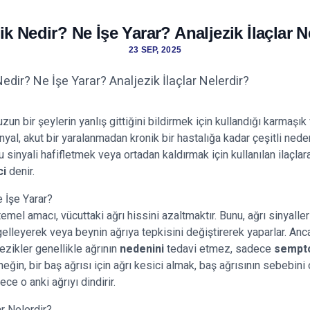
ik Nedir? Ne İşe Yarar? Analjezik İlaçlar N
23 SEP, 2025
un bir şeylerin yanlış gittiğini bildirmek için kullandığı karmaşık 
inyal, akut bir yaralanmadan kronik bir hastalığa kadar çeşitli nede
 bu sinyali hafifletmek veya ortadan kaldırmak için kullanılan ilaçla
ci
denir.
e İşe Yarar?
temel amacı, vücuttaki ağrı hissini azaltmaktır. Bunu, ağrı sinyalle
elleyerek veya beynin ağrıya tepkisini değiştirerek yaparlar. An
jezikler genellikle ağrının
nedenini
tedavi etmez, sadece
sempt
Örneğin, bir baş ağrısı için ağrı kesici almak, baş ağrısının sebebini
ce o anki ağrıyı dindirir.