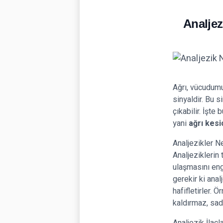
Analjez
Ağrı, vücudumuz
sinyaldir. Bu s
çıkabilir. İşte
yani
ağrı kesi
Analjezikler N
Analjeziklerin 
ulaşmasını eng
gerekir ki anal
hafifletirler. 
kaldırmaz, sade