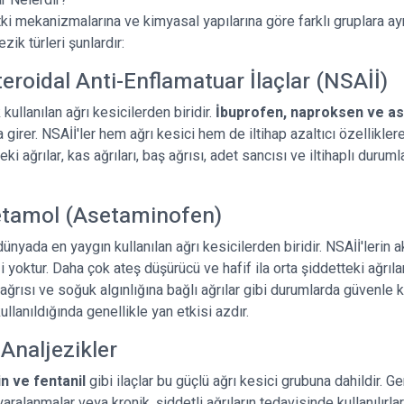
ar Nelerdir?
tki mekanizmalarına ve kimyasal yapılarına göre farklı gruplara ayrı
ezik türleri şunlardır:
eroidal Anti-Enflamatuar İlaçlar (NSAİİ)
 kullanılan ağrı kesicilerden biridir.
İbuprofen, naproksen ve as
fa girer. NSAİİ'ler hem ağrı kesici hem de iltihap azaltıcı özelliklere
eki ağrılar, kas ağrıları, baş ağrısı, adet sancısı ve iltihaplı duruml
etamol (Asetaminofen)
nyada en yaygın kullanılan ağrı kesicilerden biridir. NSAİİ'lerin a
ği yoktur. Daha çok ateş düşürücü ve hafif ila orta şiddetteki ağrılar 
 ağrısı ve soğuk algınlığına bağlı ağrılar gibi durumlarda güvenle kul
lanıldığında genellikle yan etkisi azdır.
 Analjezikler
n ve fentanil
gibi ilaçlar bu güçlü ağrı kesici grubuna dahildir. Ge
yaralanmalar veya kronik, şiddetli ağrıların tedavisinde kullanılırlar.