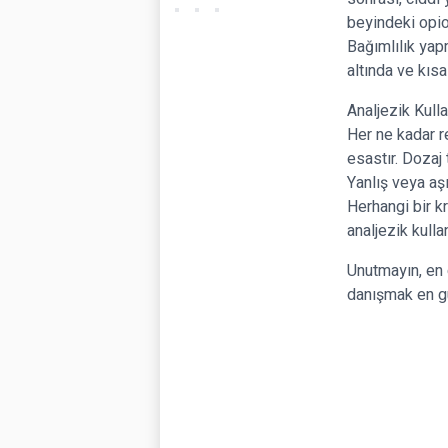
beyindeki opioi
Bağımlılık yap
altında ve kısa
Analjezik Kull
Her ne kadar re
esastır. Dozaj
Yanlış veya aşı
Herhangi bir k
analjezik kull
Unutmayın, en 
danışmak en gü