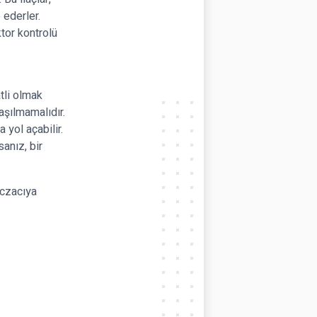
 ederler.
tor kontrolü
tli olmak
aşılmamalıdır.
 yol açabilir.
anız, bir
eczacıya