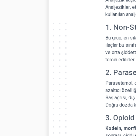
Analjezik İlaçl
Analjezikler, e
kullanılan analj
1. Non-St
Bu grup, en sık
ilaçlar bu sını
ve orta şiddett
tercih edilirler.
2. Paras
Parasetamol, dü
azaltıcı özelli
Baş ağrısı, diş
Doğru dozda kul
3. Opioid
Kodein, morfi
sonrası, ciddi 