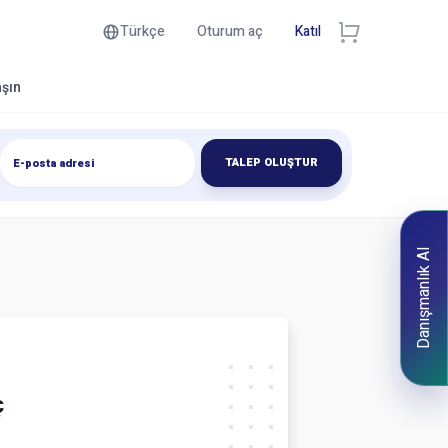
Türkçe
Oturum aç
Katıl
aşın
TALEP OLUŞTUR
Danışmanlık Al
ç