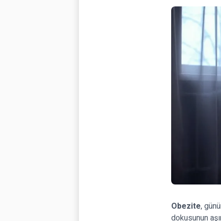
Obezite
, gün
dokusunun aşır