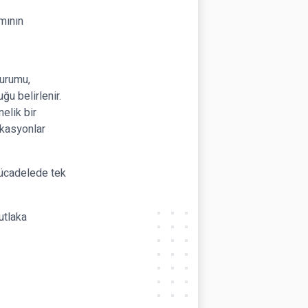
ımının
durumu,
ğu belirlenir.
elik bir
ikasyonlar
mücadelede tek
utlaka