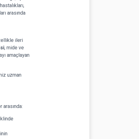
astalıkları,
arı arasında
likle ileri
si
, mide ve
mayı amaçlayan
eniz uzman
r arasında:
eklinde
inin