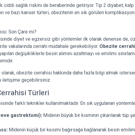
ciddi sağlık riskini de beraberinde getiriyor. Tip 2 diyabet, kalp h
n ve bazı kanser türleri, obezitenin en sık görülen komplikasyonl
isi: Son Çare mi?
sinde diyet ve egzersiz gibi yöntemler ilk olarak denense de, özel
te vakalarında cerrahi müdahale gerekebiliyor.
Obezite cerrahi
yapılan değişikliklerle besin alımını azaltmayı ve emilimi sınırla
emidir.
m
olarak, obezite cerrahisi hakkında daha fazla bilgi almak isters
 iletişime geçebilirsiniz.
errahisi Türleri
isinde farklı teknikler kullanılmaktadır. En sık uygulanan yöntemle
eeve gastrektomi):
Midenin büyük bir kısmının çıkarılarak tüp ş
ass:
Midenin küçük bir kesimi bağırsağa bağlanarak besin emilim