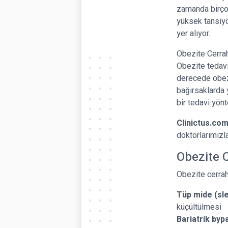
zamanda birçok 
yüksek tansiyo
yer alıyor.
Obezite Cerrah
Obezite tedavi
derecede obezi
bağırsaklarda 
bir tedavi yönt
Clinictus.co
doktorlarımızla
Obezite C
Obezite cerrah
Tüp mide (sl
küçültülmesi
Bariatrik byp