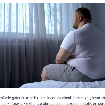
ümüzde giderek artan bir sağlık sorunu olarak karşımıza çıkıyor. V
ı birikmesiyle karakterize olan bu durum, sadece estetik bir soru