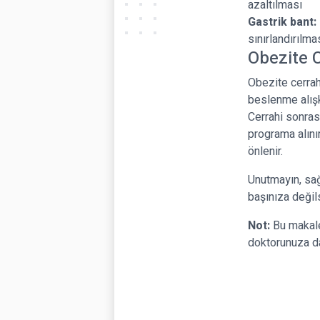
azaltılması
Gastrik bant:
sınırlandırılma
Obezite C
Obezite cerrah
beslenme alışk
Cerrahi sonras
programa alını
önlenir.
Unutmayın, sağ
başınıza değils
Not:
Bu makale,
doktorunuza da