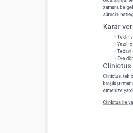
Uluslararası t
zamanı, belgel
sürecini netleşt
Karar ve
Teklif 
Yazılı 
Tedavi 
Eve dön
Clinictus 
Clinictus, tek 
karşılaştırmanı
etmenize yardı
Clinictus ile ya