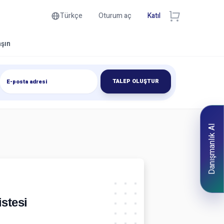
Türkçe
Oturum aç
Katıl
aşın
TALEP OLUŞTUR
Danışmanlık Al
istesi