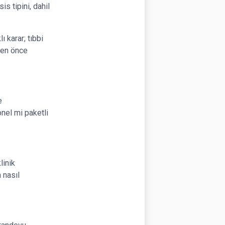
is tipini, dahil
ı karar; tıbbi
ten önce
e
onel mi paketli
linik
 nasıl