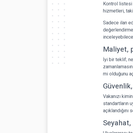
Kontrol listesi 
hizmetleri, tak
Sadece ilan edi
değerlendirme,
inceleyebileceğ
Maliyet, 
İyi bir teklif;
zamanlamasını,
mi olduğunu açı
Güvenlik,
Vakanızı kimin 
standartların u
açıklandığını s
Seyahat, 