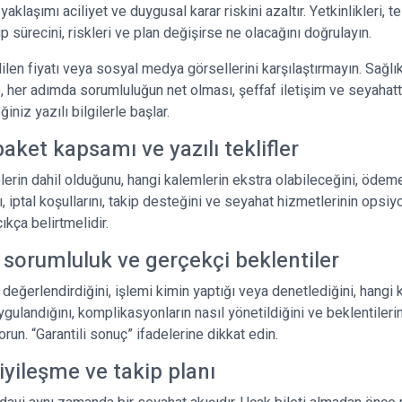
yaklaşımı aciliyet ve duygusal karar riskini azaltır. Yetkinlikleri, tes
ip sürecini, riskleri ve plan değişirse ne olacağını doğrulayın.
len fiyatı veya sosyal medya görsellerini karşılaştırmayın. Sağlıkl
 her adımda sorumluluğun net olması, şeffaf iletişim ve seyahat
iniz yazılı bilgilerle başlar.
paket kapsamı ve yazılı teklifler
 nelerin dahil olduğunu, hangi kalemlerin ekstra olabileceğini, ödem
 iptal koşullarını, takip desteğini ve seyahat hizmetlerinin opsiy
kça belirtmelidir.
 sorumluluk ve gerçekçi beklentiler
değerlendirdiğini, işlemi kimin yaptığı veya denetlediğini, hangi k
ygulandığını, komplikasyonların nasıl yönetildiğini ve beklentilerin
orun. “Garantili sonuç” ifadelerine dikkat edin.
iyileşme ve takip planı