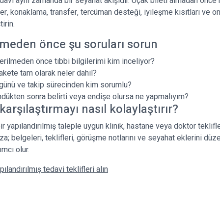
edavi aynı zamanda bir seyahat akışıdır. Uçak bileti almadan önce
er, konaklama, transfer, tercüman desteği, iyileşme kısıtları ve on
irin.
rmeden önce şu soruları sorun
verilmeden önce tıbbi bilgilerimi kim inceliyor?
pakete tam olarak neler dahil?
günü ve takip sürecinden kim sorumlu?
dükten sonra belirti veya endişe olursa ne yapmalıyım?
karşılaştırmayı nasıl kolaylaştırır?
bir yapılandırılmış taleple uygun klinik, hastane veya doktor teklifle
za; belgeleri, teklifleri, görüşme notlarını ve seyahat eklerini düze
mcı olur.
pılandırılmış tedavi teklifleri alın