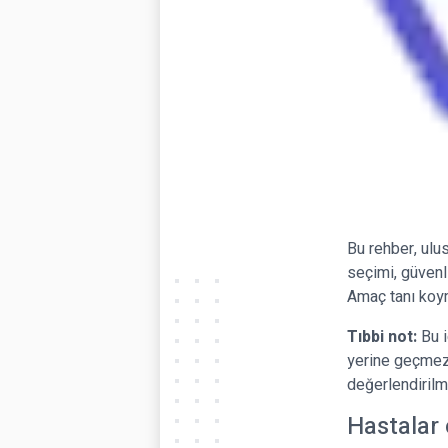
Bu rehber, ulu
seçimi, güvenli
Amaç tanı koym
Tıbbi not:
Bu i
yerine geçmez. 
değerlendirilme
Hastalar 