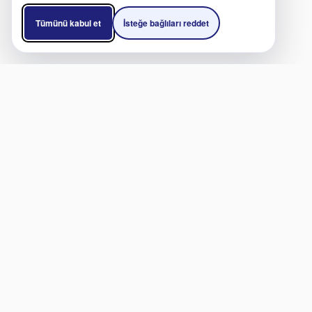
Tümünü kabul et
İsteğe bağlıları reddet
HIZMETLER
BAĞ
Klinikler & Hastaneler
Klini