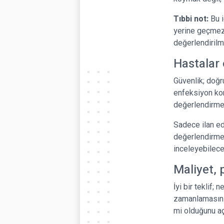
Tıbbi not:
Bu i
yerine geçmez. 
değerlendirilme
Hastalar 
Güvenlik; doğru
enfeksiyon kont
değerlendirme
Sadece ilan edi
değerlendirme,
inceleyebileceğ
Maliyet, 
İyi bir teklif;
zamanlamasını,
mi olduğunu açı