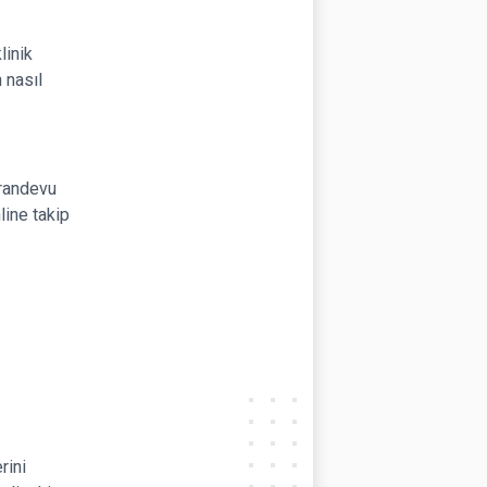
linik
 nasıl
 randevu
line takip
rini