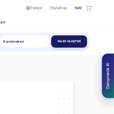
Türkçe
Oturum aç
Katıl
aşın
TALEP OLUŞTUR
Danışmanlık Al