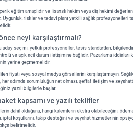
çerik eğitim amaçlıdır ve lisanslı hekim veya diş hekimi değerle
Uygunluk, riskler ve tedavi planı yetkili sağlık profesyonelleri t
lidir.
önce neyi karşılaştırmalı?
 aday seçimi, yetkili profesyoneller, tesis standartları, bilgilend
rolü ve açık acil durum iletişimine bağlıdır. Pazarlama iddiaları k
nin yerine geçmemelidir.
len fiyatı veya sosyal medya görsellerini karşılaştırmayın. Sağlıkl
 her adımda sorumluluğun net olması, şeffaf iletişim ve seyahat
iniz yazılı bilgilerle başlar.
paket kapsamı ve yazılı teklifler
 nelerin dahil olduğunu, hangi kalemlerin ekstra olabileceğini, ödem
 iptal koşullarını, takip desteğini ve seyahat hizmetlerinin opsiy
kça belirtmelidir.