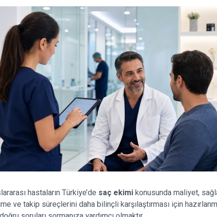
slararası hastaların Türkiye’de
saç ekimi
konusunda maliyet, sağla
şme ve takip süreçlerini daha bilinçli karşılaştırması için hazırlanm
doğru soruları sormanıza yardımcı olmaktır.