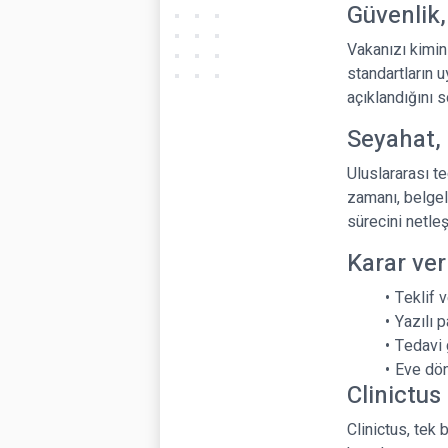
Güvenlik,
Vakanızı kimin 
standartların u
açıklandığını s
Seyahat, 
Uluslararası t
zamanı, belgel
sürecini netleşt
Karar ve
Teklif 
Yazılı 
Tedavi 
Eve dön
Clinictus 
Clinictus, tek 