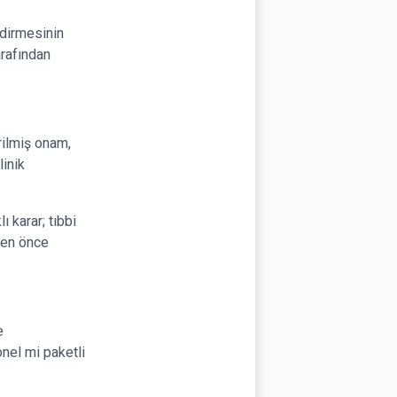
ndirmesinin
arafından
irilmiş onam,
linik
ı karar; tıbbi
ten önce
e
onel mi paketli