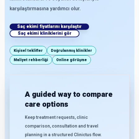
karşılaştırmasına yardımcı olur.
Saç ekimi fiyatlarını karşılaştır
Saç ekimi kliniklerini gör
Kişisel teklifler
Doğrulanmış klinikler
Maliyet rehberliği
Online görüşme
A guided way to compare
care options
Keep treatment requests, clinic
comparison, consultation and travel
planning in a structured Clinictus flow.